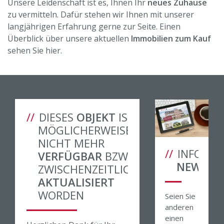
Unsere Leidenschaft ist es, Ihnen Ihr
neues Zuhause
zu vermitteln. Dafür stehen wir Ihnen mit unserer
langjährigen Erfahrung gerne zur Seite. Einen
Überblick über unsere aktuellen
Immobilien zum Kauf
sehen Sie hier.
DIESES
OBJEKT
IST
MÖGLICHERWEISE
NICHT MEHR
INFORMA
VERFÜGBAR
BZW.
NEWSLE
ZWISCHENZEITLICH
AKTUALISIERT
WORDEN
Seien Sie
anderen
einen