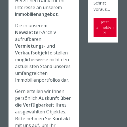
Herzlichen Dank für Ihr
Schritt
Interesse an unserem
voraus
Immobilienangebot
.
und
lassen
Jetzt
Die in unserem
anmelden
Sie sich
Newsletter-Archiv
über
aufrufbaren
unsere
Vermietungs- und
aktuellste
Verkaufsobjekte
stellen
n
Immobili
möglicherweise nicht den
en-
aktuellsten Stand unseres
Projekte
umfangreichen
informier
Immobilienportfolios dar.
en. So
bleiben
Gern erteilen wir Ihnen
Sie stets
persönlich
Auskunft über
auf dem
die Verfügbarkeit
Ihres
neuesten
ausgewählten Objektes.
Stand,
Bitte nehmen Sie
Kontakt
wenn es
mit uns auf, um Ihr